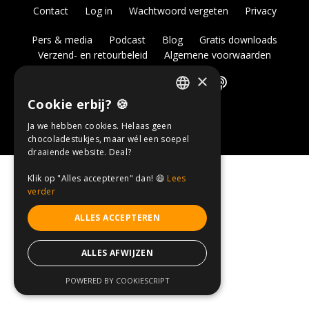
Contact
Log in
Wachtwoord vergeten
Privacy
Pers & media
Podcast
Blog
Gratis downloads
Verzend- en retourbeleid
Algemene voorwaarden
×
Cookie erbij? 🍪
DUTCH
© 2026 Pellegrom impact | KvK: 94454949 |
BTW:NL866783829B01
Ja we hebben cookies. Helaas geen
ENGLISH
chocoladestukjes, maar wél een soepel
draaiende website. Deal?
Klik op "Alles accepteren" dan! 😄
Lees
verder
ALLES ACCEPTEREN
ALLES AFWIJZEN
POWERED BY COOKIESCRIPT